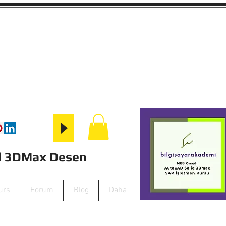
id 3DMax Desen
urs
Forum
Blog
Daha
+90 282 652 33 88