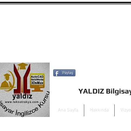
Paylaş
YALDIZ Bilgis
Ana Sayfa
Hakkında
Vizy
+90 532 449 56 7