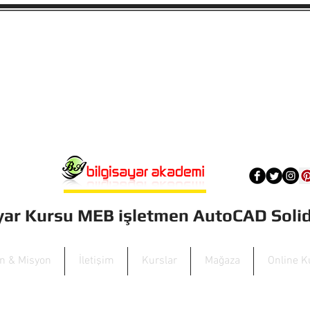
ayar Kursu MEB işletmen AutoCAD Sol
on & Misyon
İletişim
Kurslar
Mağaza
Online K
0 Yaldız Bilgisayar Akademi Forum 